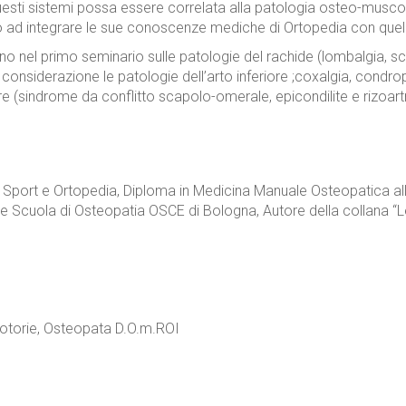
sti sistemi possa essere correlata alla patologia osteo-muscola
to ad integrare le sue conoscenze mediche di Ortopedia con quell
no nel primo seminario sulle patologie del rachide (lombalgia, scia
nsiderazione le patologie dell’arto inferiore ;coxalgia, condropa
ore (sindrome da conflitto scapolo-omerale, epicondilite e rizoartr
 Sport e Ortopedia, Diploma in Medicina Manuale Osteopatica all’
ore Scuola di Osteopatia OSCE di Bologna, Autore della collana “L
Motorie, Osteopata D.O.m.ROI