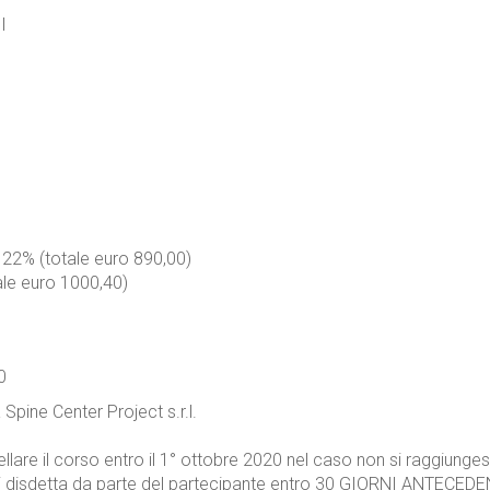
I
 22% (totale euro 890,00)
ale euro 1000,40)
0
Spine Center Project s.r.l.
ellare il corso entro il 1° ottobre 2020 nel caso non si raggiunge
i disdetta da parte del partecipante entro 30 GIORNI ANTECEDENTI