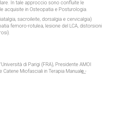
re. In tale approccio sono confluite le
e acquisite in Osteopatia e Posturologia.
talgia, sacroileite, dorsalgia e cervicalgia)
tia femoro-rotulea, lesione del LCA, distorsioni
osi).
Università di Parigi (FRA), Presidente AMOI
e Catene Miofasciali in Terapia Manuale͟ -