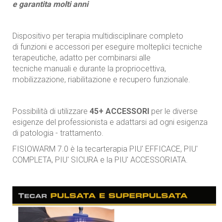
e garantita molti anni
Dispositivo per terapia multidisciplinare completo
di funzioni e accessori per eseguire molteplici tecniche
terapeutiche, adatto per combinarsi alle
tecniche manuali e durante la propriocettiva,
mobilizzazione, riabilitazione e recupero funzionale.
Possibilità di utilizzare
45+ ACCESSORI
per le diverse
esigenze del professionista e adattarsi ad ogni esigenza
di patologia - trattamento.
FISIOWARM 7.0 è la tecarterapia PIU' EFFICACE, PIU'
COMPLETA, PIU' SICURA e la PIU' ACCESSORIATA.